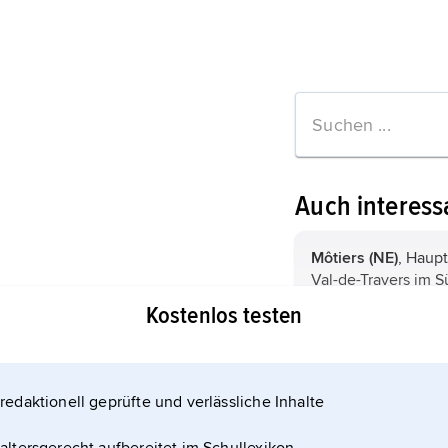
Auch interess
Môtiers (NE)
, Haupt
Val-de-Travers im 
Kantons Neuenburg
Kostenlos testen
Einwohner; Museen (
Häuser des 17. und 
tionen zum Artikel
de Travers).
ehemaliges Priorat.
TG,
internationale
redaktionell geprüfte und verlässliche Inhalte
für Togo sowie Kfz
und Abkürzung des