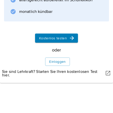
altersgerecht aufbereitet im Schullexikon
monatlich kündbar
Kostenlos testen
oder
Einloggen
Sie sind Lehrkraft? Starten Sie Ihren kostenlosen Test
hier.
WISSENMEDIA, GÜTERSLOH
Karte: Nationalpark Ichkeul