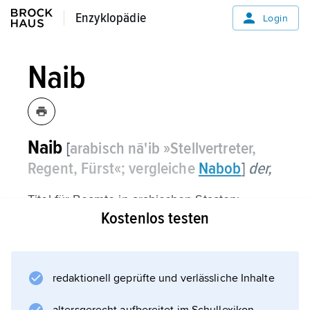
Enzyklopädie
Enzyklopädie
Login
Naib
Naib
[
arabisch nā'ib »Stellvertreter,
Regent, Fürst«; vergleiche
Nabob
]
der,
Titel für Beamte in arabischen Staaten;
Kostenlos testen
Abgeordneter.
redaktionell geprüfte und verlässliche Inhalte
Informationen zum Artikel