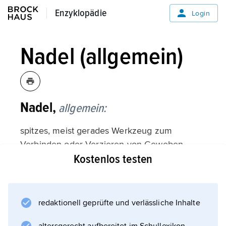
Enzyklopädie
Enzyklopädie
Login
Nadel (allgemein)
Nadel,
allgemein:
spitzes, meist gerades Werkzeug zum
Verbinden oder Verzieren von Geweben,
Kostenlos testen
Leder, Haut und Filz durch Fäden (Nähnadel,
Stopfnadel, chirurgische Nadel; jeweils mit
einem
Öhr
redaktionell geprüfte und verlässliche Inhalte
zum Halten des Fadens), zur Maschenbildung