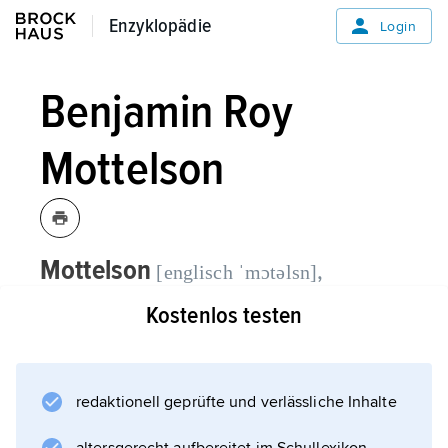
Enzyklopädie
Enzyklopädie
Login
Benjamin Roy
Mottelson
Mottelson
,
[englisch ˈmɔtəlsn]
Benjamin Roy
, dänischer Physiker
Kostenlos testen
amerikanischer Herkunft,
Nobelpreisträger für Physik 1975,
* 9.7.1926 in Chicago (Illinois),
redaktionell geprüfte und verlässliche Inhalte
† 13.5.2022.