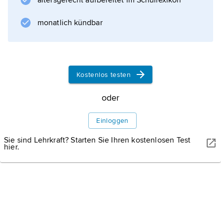
altersgerecht aufbereitet im Schullexikon
Mottelson war Professor in Kopenhagen. Für
seine Arbeiten über die Struktur deformierter
monatlich kündbar
Atomkerne und das hieraus hervorgegangene
Kollektivmodell für den Atomkern erhielt er
1975 mit
Kostenlos testen
Aage Niels Bohr
und
oder
Leo James Rainwater
den
Einloggen
Nobelpreis
Sie sind Lehrkraft? Starten Sie Ihren kostenlosen Test
für Physik.
hier.
Informationen zum Artikel