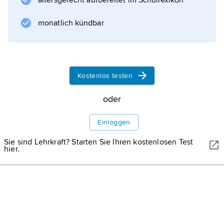
altersgerecht aufbereitet im Schullexikon
Tiermedizin:
andere Bezeichnung für Aufblähung
monatlich kündbar
.
Kostenlos testen
Informationen zum Artikel
oder
Einloggen
Sie sind Lehrkraft? Starten Sie Ihren kostenlosen Test
hier.