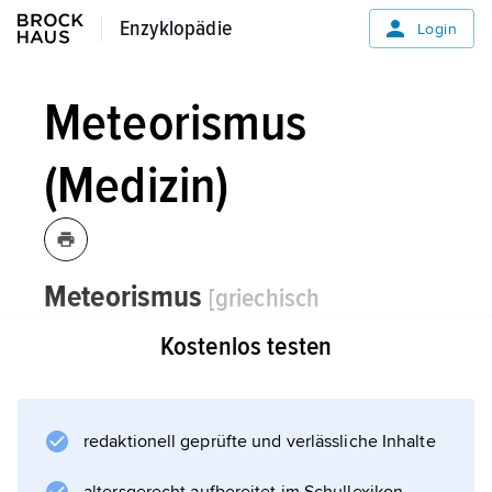
Enzyklopädie
Enzyklopädie
Login
Meteorismus
(Medizin)
Meteorismus
[griechisch
»Erhebung«, »Schwellung«]
der,
Kostenlos testen
-/...men,
Medizin:
die
Blähsucht
redaktionell geprüfte und verlässliche Inhalte
; in der