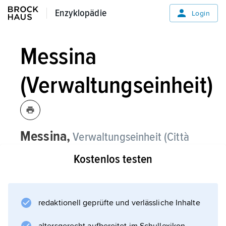
Enzyklopädie
Enzyklopädie
Login
Messina
(Verwaltungseinheit)
Messina,
Verwaltungseinheit (Città
metropolitana) in Sizilien, Italien, 3 247
Kostenlos testen
2
km
, 636 700 Einwohner, Hauptstadt ist
Messina.
redaktionell geprüfte und verlässliche Inhalte