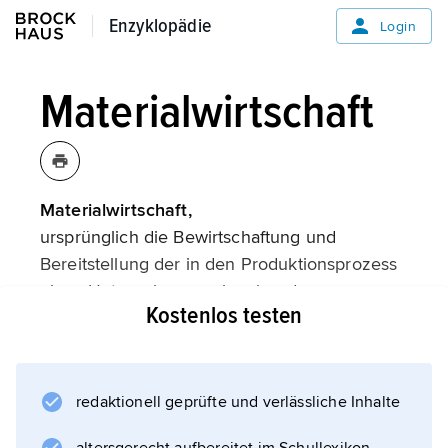
Enzyklopädie
Enzyklopädie
Login
Materialwirtschaft
Materialwirtschaft,
ursprünglich die Bewirtschaftung und
Bereitstellung der in den Produktionsprozess
eines Unternehmens eingehenden
Kostenlos testen
Materialien (bewegliche Sachgüter wie Roh-,
Hilfs- und Betriebsstoffe; unbewegliche
Sachgüter wie Maschinen und Gebäude
zählen zur Anlagenwirtschaft). Die Erkenntnis,
redaktionell geprüfte und verlässliche Inhalte
dass sich eine umfassende Planung,