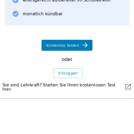
altersgerecht aufbereitet im Schullexikon
Steuerung und Durchführung des
Materialflusses für Industrieunternehmen als
monatlich kündbar
vorteilhaft erweist, hat zum
Kostenlos testen
Informationen zum Artikel
oder
Einloggen
Sie sind Lehrkraft? Starten Sie Ihren kostenlosen Test
hier.