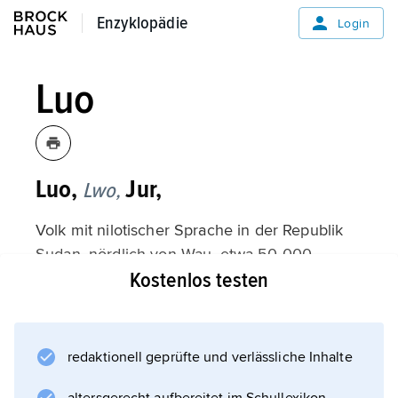
Enzyklopädie
Enzyklopädie
Login
Luo
Luo,
Jur,
Lwo,
Volk mit nilotischer Sprache in der Republik
Sudan, nördlich von Wau, etwa 50 000
Kostenlos testen
Angehörige.
redaktionell geprüfte und verlässliche Inhalte
Informationen zum Artikel