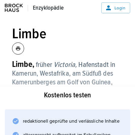
Enzyklopädie
Enzyklopädie
Login
Limbe
Limbe,
früher
Victoria,
Hafenstadt in
Kamerun, Westafrika, am Südfuß des
Kamerunberges am Golf von Guinea,
72 100 Einwohner;
Kostenlos testen
Erdölraffinerie, Textilfabrik; Flughafen.
redaktionell geprüfte und verlässliche Inhalte