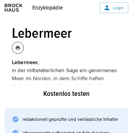
Enzyklopädie
Enzyklopädie
Login
Lebermeer
Lebermeer,
in der mittelalterlichen Sage ein geronnenes
Meer im Norden, in dem Schiffe haften
bleiben, eine Vorstellung, die auf antike
Kostenlos testen
Berichte (
Tacitus
, Germania Kapitel 45) über die Watten der
Nordsee zurückgeht.
redaktionell geprüfte und verlässliche Inhalte