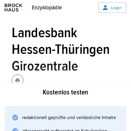
Enzyklopädie
Enzyklopädie
Login
Landesbank
Hessen-Thüringen
Girozentrale
Kostenlos testen
Landesbank Hessen-Thüringen
Girozentrale
,
[- ˈʒiːro-]
Kurzbezeichnung
Helaba,
redaktionell geprüfte und verlässliche Inhalte
öffentlich-rechtliches Kreditinstitut, Sitz: