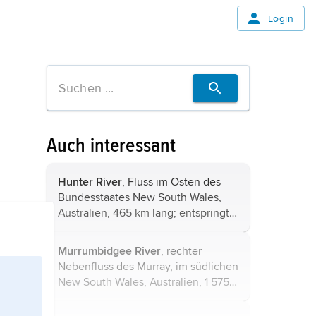
Login
Auch interessant
Hunter River
, Fluss im Osten des
Bundesstaates New South Wales,
Australien, 465 km lang; entspringt
in der Great Dividing Range, mündet
bei Newcastle in den Pazifischen
Murrumbidgee River
, rechter
Ozean. Sein Tal
(Hunter Valley)
...
Nebenfluss des Murray, im südlichen
New South Wales, Australien, 1 575
km lang; entspringt in den Snowy
Mountains im Kosciuszko National