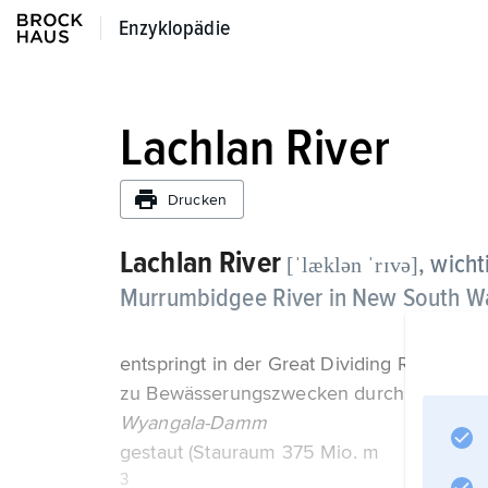
Enzyklopädie
Enzyklopädie
Lachlan River
Drucken
Lachlan River
, wicht
[ˈlæklən ˈrɪvə]
Murrumbidgee River in New South Wal
entspringt in der Great Dividing Range, m
zu Bewässerungszwecken durch den
Wyangala-Damm
gestaut (Stauraum 375 Mio. m
3