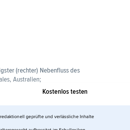
igster (rechter) Nebenfluss des
es, Australien;
Kostenlos testen
ündet westlich von Hay, 1 480 km lang; im Oberlauf
redaktionell geprüfte und verlässliche Inhalte