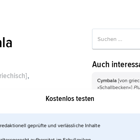
la
Auch interess
riechisch]
,
Cymbala
[von grie
»Schallbecken«]
Plu
nt,
Kymbala,
in spätröm
Kostenlos testen
Bezeichnung für zw
Becken, die an win
Cymbala
[von grie
verbundenen Stäbe
»Schallbecken«]
Plu
waren.
Jahrhundert Bezeic
redaktionell geprüfte und verlässliche Inhalte
Glöckchen, meist o
zu einem Glockens