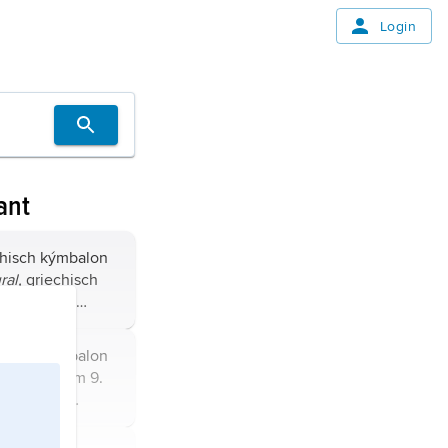
Login
ant
chisch kýmbalon
ral,
griechisch
ischer Zeit
ei kleine
kelförmig
chisch kýmbalon
n befestigt
ral,
seit dem 9.
hnung für
hne Klöppel, die
piel