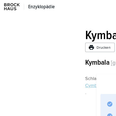
Enzyklopädie
Enzyklopädie
Kymba
Drucken
Kymbala
[g
Schlaginstrume
Cymbala
.