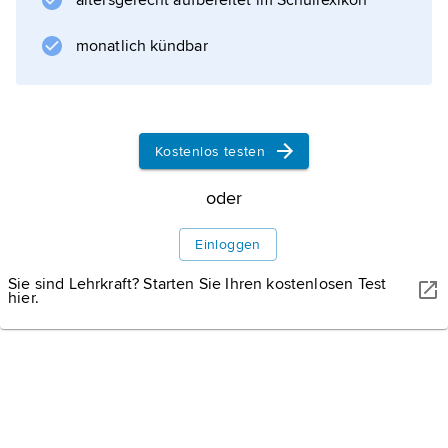
altersgerecht aufbereitet im Schullexikon
monatlich kündbar
Kostenlos testen
oder
Einloggen
Sie sind Lehrkraft? Starten Sie Ihren kostenlosen Test
hier.
WISSENMEDIA, GÜTERSLOH
Karte: Kulturlandschaft Sintra