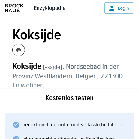
Enzyklopädie
Enzyklopädie
Login
Koksijde
Koksijde
, Nordseebad in der
[-sεjdə]
Provinz Westflandern, Belgien, 22 1300
Einwohner;
Kostenlos testen
Fischereimuseum; Garnelen- und
Muschelfischerei.
redaktionell geprüfte und verlässliche Inhalte