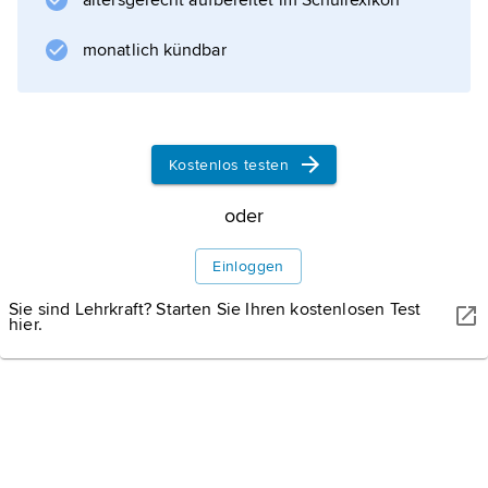
altersgerecht aufbereitet im Schullexikon
verarbeitende, Textil- und
Nahrungsmittelindustrie; Fremdenverkehr;
monatlich kündbar
Eisenbahnknotenpunkt.
Kostenlos testen
Informationen zum Artikel
oder
Einloggen
Sie sind Lehrkraft? Starten Sie Ihren kostenlosen Test
hier.