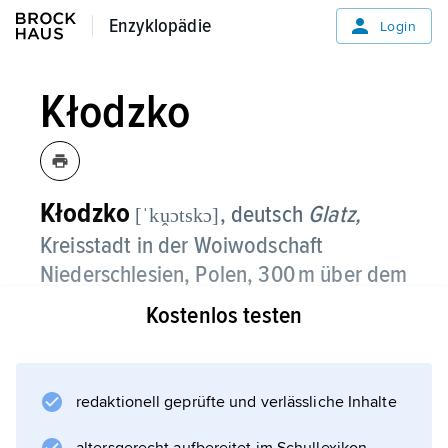
Enzyklopädie
Enzyklopädie
Login
Kłodzko
Kłodzko
, deutsch
Glatz,
[ˈkṷɔtskɔ]
Kreisstadt in der Woiwodschaft
Niederschlesien, Polen, 300 m über dem
Meeresspiegel, im Glatzer Kessel,
Kostenlos testen
beiderseits der Glatzer Neiße, 28 400
Einwohner;
redaktionell geprüfte und verlässliche Inhalte
Museum des Glatzer Landes,
Feuerwehrmuseum; Metall und Holz