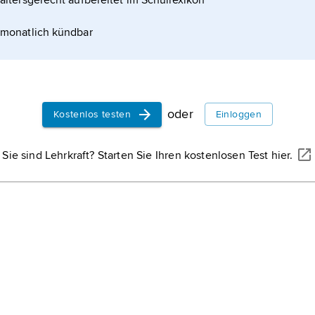
altersgerecht aufbereitet im Schullexikon
B
kel
P
monatlich kündbar
F
N
G
oder
Kostenlos testen
Einloggen
w
P
Sie sind Lehrkraft? Starten Sie Ihren kostenlosen Test hier.
H
w
P
L
N
F