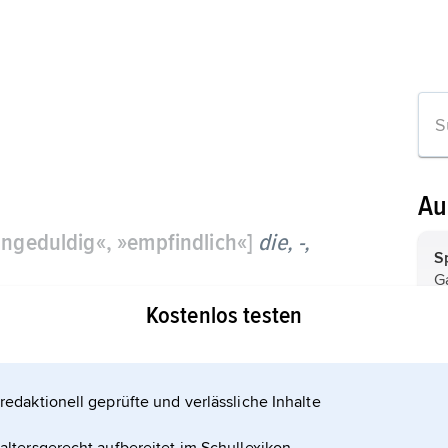
Au
»ungeduldig«, »empfindlich«]
die, -,
S
G
Pflanzengattung
m
Kostenlos testen
t
u
F
b
f
i
Im
redaktionell geprüfte und verlässliche Inhalte
u
S