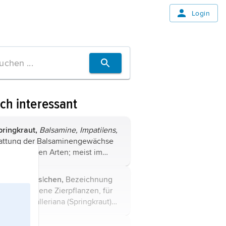
Login
ch interessant
pringkraut,
Balsamine,
Impati|ens,
attung der Balsaminengewächse
it zahlreichen Arten; meist im
ropischen Afrika und im tropischen
nd subtropischen Asien
leißiges Lies|chen,
Bezeichnung
eheimatet, mit nur wenigen Arten
ür verschiedene Zierpflanzen, für
n den gemäßigten ...
patiens walleriana (
Springkraut
)
nd bestimmte Begonien- und
cheinmalvenarten.