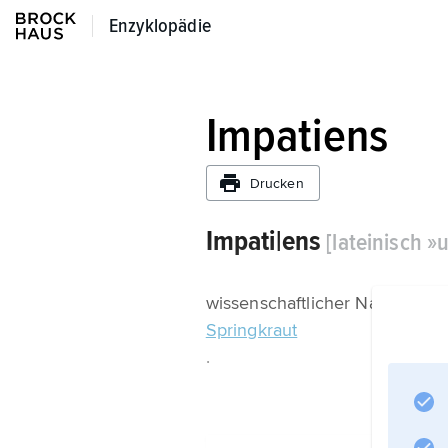
Enzyklopädie
Enzyklopädie
Impatiens
Drucken
Impati|ens
[lateinisch 
wissenschaftlicher Name der 
Springkraut
.