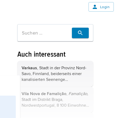
Login
Auch interessant
Varkaus
, Stadt in der Provinz Nord-
Savo, Finnland, beiderseits einer
kanalisierten Seenenge
(Taipsalakanal), 22 600 Einwohner;
Technologiezentrum; Sägewerke,
Vila Nova de Famalição
,
Famalição,
Papier- und Zellulosefabrik,
Stadt im Distrikt Braga,
Maschinenbau, ...
Nordwestportugal, 8 100 Einwohner;
Industriestadt mit Textil- und
Bekleidungs-, Maschinen- und