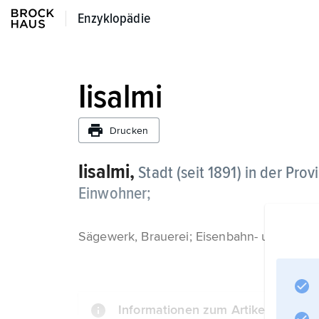
Enzyklopädie
Enzyklopädie
Iisalmi
Drucken
Iisalmi,
Stadt (seit 1891) in der Prov
Einwohner;
Sägewerk, Brauerei; Eisenbahn- und Stra
Informationen zum Artikel