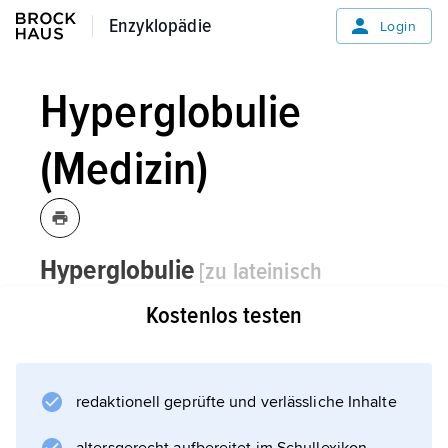
Enzyklopädie
Enzyklopädie
Login
Hyperglobulie
(Medizin)
Hyperglobulie
[zu lateinisch
globulus »Kügelchen«]
die, -/...ˈli|en,
Kostenlos testen
Medizin:
die
Polyglobulie
redaktionell geprüfte und verlässliche Inhalte
.