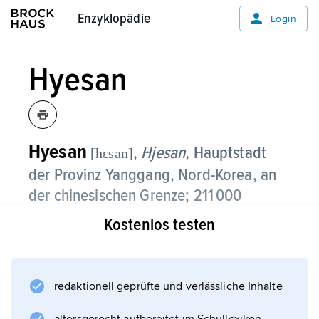
Enzyklopädie
Enzyklopädie
Login
Hyesan
Hyesan
,
Hjesan,
Hauptstadt
[hεsan]
der Provinz Yanggang, Nord-Korea, an
der chinesischen Grenze; 211 000
Einwohner;
Kostenlos testen
medizinische Hochschule;
Steinkohlenbergbau, Holz- und
Papierindustrie; Eisenbahnendpunkt.
redaktionell geprüfte und verlässliche Inhalte