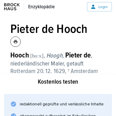
Enzyklopädie
Enzyklopädie
Login
Pieter de Hooch
Hooch
Pieter de
,
Hoogh,
,
[hoːx]
niederländischer Maler, getauft
Rotterdam 20. 12. 1629, † Amsterdam
nach 1683;
Kostenlos testen
Schüler von
N. Berchem
in Haarlem. Hooch malte zunächst Soldaten-
redaktionell geprüfte und verlässliche Inhalte
und Wirtshausszenen. 1654 ließ er sich in der