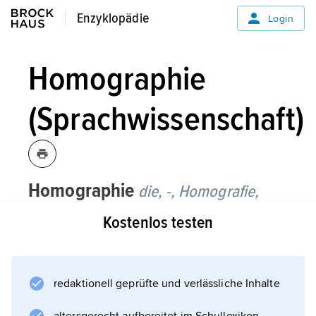
Enzyklopädie
Enzyklopädie
Login
Homographie
(Sprachwissenschaft)
Homographie
die, -,
Homografie,
Sprachwissenschaft:
Kostenlos testen
gleiche Schreibung von Wörtern
unterschiedlicher Aussprache und
Bedeutung, z. B. Ten
redaktionell geprüfte und verlässliche Inhalte
o