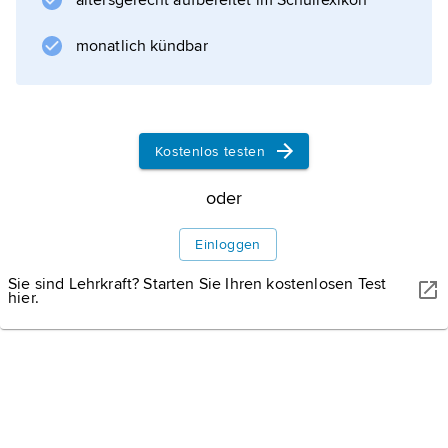
altersgerecht aufbereitet im Schullexikon
r (als Bezeichnung für eine Stimmlage) und T
e
monatlich kündbar
nor (als Bezeichnung für »Haltung«, »Inhalt«,
»Sinn«, »Wortlaut«).
Homophonie
.
Kostenlos testen
oder
Informationen zum Artikel
Einloggen
Sie sind Lehrkraft? Starten Sie Ihren kostenlosen Test
hier.