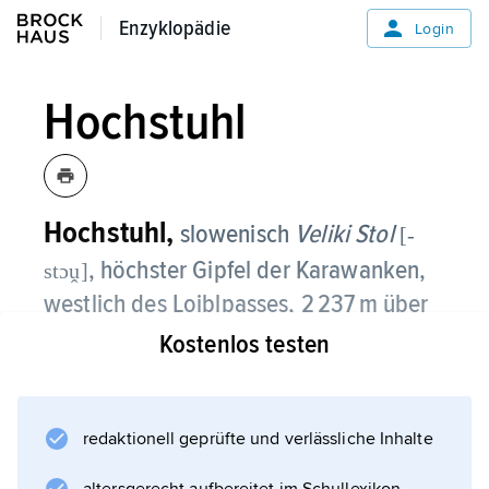
Enzyklopädie
Enzyklopädie
Login
Hochstuhl
Hochstuhl,
slowenisch
Veliki Stol
[-
, höchster Gipfel der Karawanken,
stɔṷ]
westlich des Loiblpasses, 2 237 m über
dem Meeresspiegel;
Kostenlos testen
über den Hochstuhl verläuft die
österreichisch-slowenische Grenze.
redaktionell geprüfte und verlässliche Inhalte
Weitere Medien