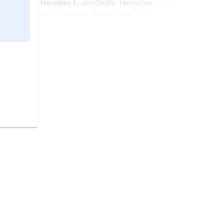
Herodes I.,
der Große,
Herrscher
des jüdischen Staates (seit 37 v.
Chr.), * um 73, † 4 v. Chr....
Herodes Agrippa II.,
jüdischer
Herrscher und Tetrarch, * um 28, †
um 100.
Tiberias,
Stadt in Israel, 212 m unter
dem Meeresspiegel bis 245 m über
dem Meeresspiegel, am Westufer
des Sees Genezareth (See von
Tiberias), 39 800 Einwohner;
Caesarea
[lateinisch »die
Zentrum des am stärksten
Kaiserliche«]
Philippi,
antike
landwirtschaftlich ...
römische Stadt in Palästina zu Ehren
des Kaisers, am südlichen Abhang
des Hermon ...
Jerusalem, um Christi Geburt. Die
Herrschaft von König Herodes über
Judäa ist bedroht. Die Pharisäer