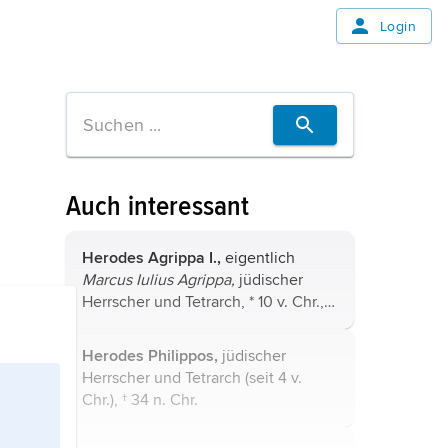
Login
Auch interessant
Herodes Agrippa I.,
eigentlich
Marcus Iulius Agrippa,
jüdischer
Herrscher und Tetrarch, * 10 v. Chr., †
44 n. Chr. Enkel von
Herodes I.
,
Vater von
Herodes Agrippa II.
Herodes Philippos,
jüdischer
Herrscher und Tetrarch (seit 4 v.
Chr.), † 34 n. Chr.