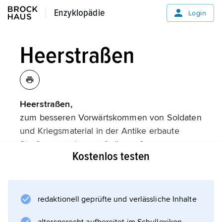
Enzyklopädie
Enzyklopädie
Login
Heerstraßen
Heerstraßen,
zum besseren Vorwärtskommen von Soldaten
und Kriegsmaterial in der Antike erbaute
Straßen, aus denen oft die großen
Kostenlos testen
Landverkehrslinien entstanden. Heerstraßen
gewannen zuerst im Altertum für die
Großreiche des Orients Bedeutung. Sie
verliefen meist abseits von Ansiedlungen, um
redaktionell geprüfte und verlässliche Inhalte
auch bei innenpolitischen Wirren eine