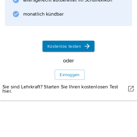
altersgerecht aufbereitet im Schullexikon
ungehinderte Truppenbewegung zu
ermöglichen. Die nach
monatlich kündbar
Informationen zum Artikel
Kostenlos testen
oder
Einloggen
Sie sind Lehrkraft? Starten Sie Ihren kostenlosen Test
hier.