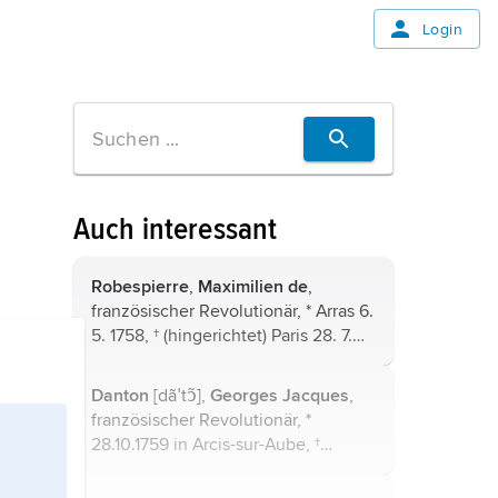
Login
Auch interessant
Robespierre
,
Maximilien de
,
französischer Revolutionär, * Arras 6.
5. 1758, † (hingerichtet) Paris 28. 7.
1794; zentrale Gestalt der
Französische Revolution
. In die
Danton
[dãˈtɔ̃],
Georges Jacques
,
Legende ging er als der
französischer Revolutionär, *
»Unbestechliche« ...
28.10.1759 in Arcis-sur-Aube, †
5.4.1794 in Paris (hingerichtet).
Advokat (seit 1787); ein schwer