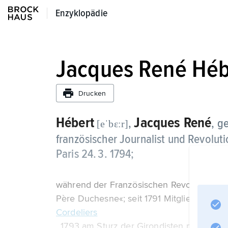
Enzyklopädie
Enzyklopädie
Jacques René Héb
Drucken
Hébert
Jacques René
,
, g
[eˈbεːr]
französischer Journalist und Revolution
Paris 24. 3. 1794;
während der Französischen Revolution sei
Père Duchesne«; seit 1791 Mitglied des Cl
Cordeliers
. 1793 am Sturz der Girondisten maßgeblich