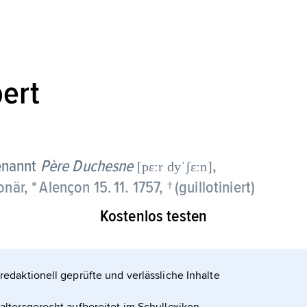
ert
enannt
Père Duchesne
,
[pεːr dyˈʃεːn]
är, * Alençon 15. 11. 1757, † (guillotiniert)
Kostenlos testen
t 1790 Herausgeber des einflussreichen Blattes »Le
ubs der
redaktionell geprüfte und verlässliche Inhalte
 beteiligt, wurde er Führer des ultrarevolutionären