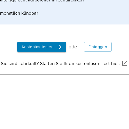
altersgerecht aufbereitet im Schullexikon
monatlich kündbar
nts während der Terrorphase der
oder
Kostenlos testen
Einloggen
Sie sind Lehrkraft? Starten Sie Ihren kostenlosen Test hier.