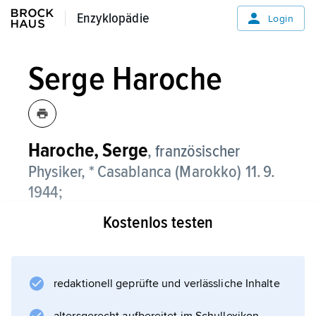
Enzyklopädie
Enzyklopädie
Login
Serge Haroche
Haroche,
Serge
, französischer
Physiker, * Casablanca (Marokko) 11. 9.
1944;
Kostenlos testen
nach Promotion 1971 bei C. Cohen-Tannoudji
an der Pariser Ecole Normale Supérieure
(ENS) wissenschaftlicher Mitarbeiter am
Centre National de la Recherche Scientifique
redaktionell geprüfte und verlässliche Inhalte
(CNRS), 1973–1984 Dozent an der Ecole