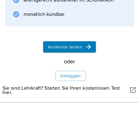
altersgerecht aufbereitet im Schullexikon
Polytechnique (Paris), 1975–2001 Inhaber
eines Physiklehrstuhls an der ENS, parallel
monatlich kündbar
dazu Forschungsaufenthalte in den USA (u. a.
bei A.L. Schawlow in Stanford,
Kostenlos testen
Informationen zum Artikel
oder
Einloggen
Sie sind Lehrkraft? Starten Sie Ihren kostenlosen Test
hier.