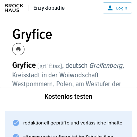
Enzyklopädie
Enzyklopädie
Login
Gryfice
Gryfice
, deutsch
Greifenberg,
[griˈfitsε]
Kreisstadt in der Woiwodschaft
Westpommern, Polen, am Westufer der
Rega, 16 900 Einwohner;
Kostenlos testen
Baumaschinen-, Holz verarbeitende und
Nahrungsmittelindustrie.
redaktionell geprüfte und verlässliche Inhalte