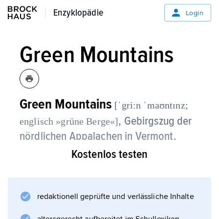
Enzyklopädie
Enzyklopädie
Login
Green Mountains
Green Mountains
[ˈgriːn ˈmaʊntɪnz;
, Gebirgszug der
englisch »grüne Berge«]
nördlichen Appalachen in Vermont,
USA, bis 1 339 m über dem
Kostenlos testen
Meeresspiegel (Mount Mansfield);
stark bewaldet, Marmor- und Granitbrüche;
redaktionell geprüfte und verlässliche Inhalte
Fremdenverkehr.