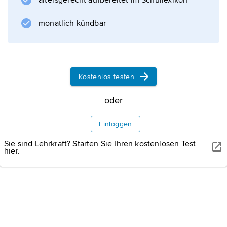
altersgerecht aufbereitet im Schullexikon
können sich bis zu 200 Tiere zu einer Herde
zusammenschließen. Die Nahrung besteht v.
monatlich kündbar
Informationen zum Artikel
Kostenlos testen
oder
Einloggen
Sie sind Lehrkraft? Starten Sie Ihren kostenlosen Test
hier.