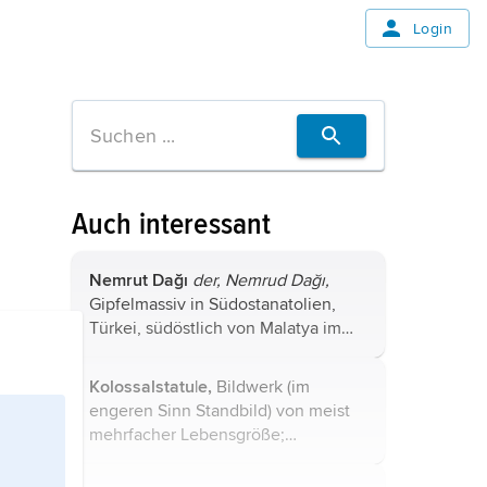
Login
Auch interessant
Nemrut Dağı
der, Nemrud Dağı,
Gipfelmassiv in Südostanatolien,
Türkei, südöstlich von Malatya im
Äußeren Osttaurus, 2 150 m über
dem Meeresspiegel. – Auf der
Kolossalstatu|e,
Bildwerk (im
Spitze des Nemrut Dağı liegt eine
engeren Sinn Standbild) von meist
Kultstätte ...
mehrfacher Lebensgröße;
dargestellt werden v. a. die
stehende und sitzende Figur (Gott