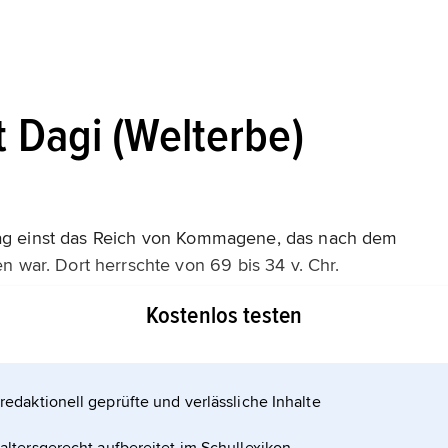
 Dagi (Welterbe)
 lag einst das Reich von Kommagene, das nach dem
war. Dort herrschte von 69 bis 34 v. Chr.
 hat­te er sich einen Platz »im Himmel« ausgesucht:
Kostenlos testen
rut Daği. Die monumentale
redaktionell geprüfte und verlässliche Inhalte