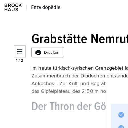
Enzyklopädie
Enzyklopädie
Grabstätte Nemrut
Drucken
1
/
2
Im heute türkisch-syrischen Grenzgebiet
Zusammenbruch der Diadochen entstanden 
Antiochos I. Zur Kult- und Begräbnisstätte
das Gipfelplateau des 2150 m hohen Nem
Der Thron der Götter