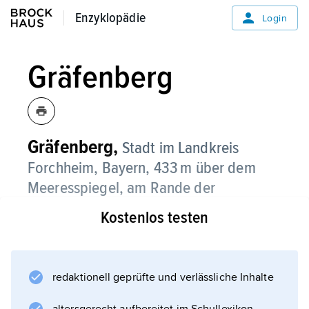
Enzyklopädie
Enzyklopädie
Login
Gräfenberg
Gräfenberg,
Stadt im Landkreis
Forchheim, Bayern, 433 m über dem
Meeresspiegel, am Rande der
Fränkischen Alb, 4 100 Einwohner;
Kostenlos testen
seismologisches Observatorium; kleine und
mittelständische Betriebe.
redaktionell geprüfte und verlässliche Inhalte