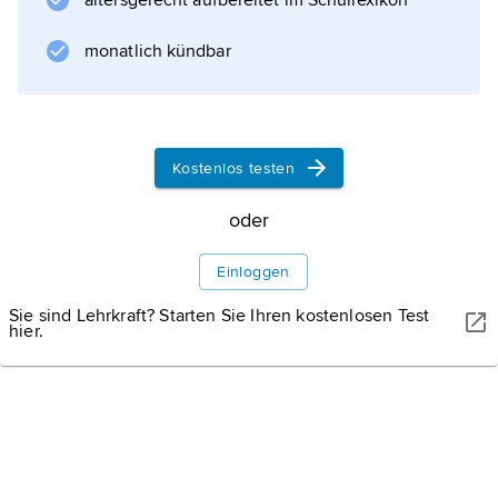
altersgerecht aufbereitet im Schullexikon
Saxophonisten
Alfred Harth
monatlich kündbar
sowie in den Rockgruppen »Cassiber« und
»Duck and Cover« mit
Kostenlos testen
Informationen zum Artikel
oder
Einloggen
Sie sind Lehrkraft? Starten Sie Ihren kostenlosen Test
hier.