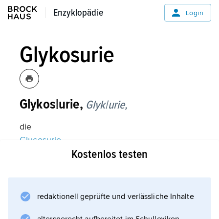
Enzyklopädie
Enzyklopädie
Login
Glykosurie
Glykos|urie,
Glyk|urie,
die
Glucosurie
Kostenlos testen
.
redaktionell geprüfte und verlässliche Inhalte
Informationen zum Artikel