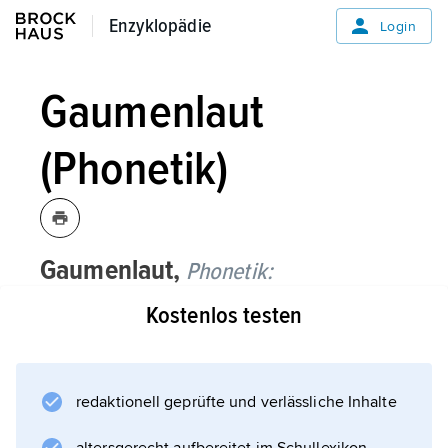
Enzyklopädie
Enzyklopädie
Login
Gaumenlaut
(Phonetik)
Gaumenlaut,
Phonetik:
Kostenlos testen
mit dem (vorderen oder hinteren) Gaumen
artikulierter
Laut
.
redaktionell geprüfte und verlässliche Inhalte