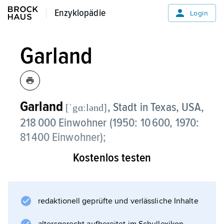
Enzyklopädie
Enzyklopädie
Login
Garland
Garland
, Stadt in Texas, USA,
[ˈgɑːlənd]
218 000 Einwohner (1950: 10 600, 1970:
81 400 Einwohner);
Kostenlos testen
Wohn- und Industrievorstadt nordöstlich von
Dallas, mit Maschinenbau und
Flugzeugindustrie.
redaktionell geprüfte und verlässliche Inhalte