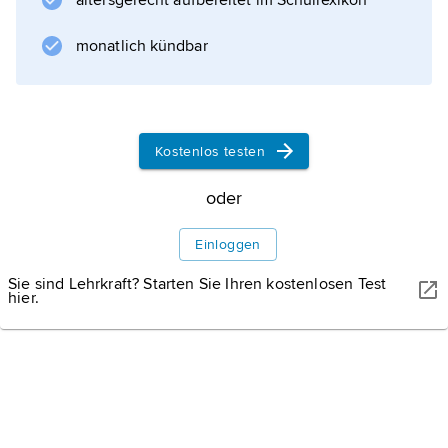
altersgerecht aufbereitet im Schullexikon
monatlich kündbar
Kostenlos testen
oder
Einloggen
Sie sind Lehrkraft? Starten Sie Ihren kostenlosen Test
hier.
IMAGO/ZUMA/KEYSTONE