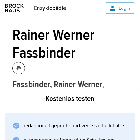
Enzyklopädie
Enzyklopädie
Login
Rainer Werner
Fassbinder
Fassbinder,
Rainer Werner
,
deutscher Bühnen- und Filmregisseur,
Kostenlos testen
Schauspieler, Schriftsteller und
Dramatiker, * 31.5.1945 in Bad
Wörishofen, † 10.6.1982 in München.
redaktionell geprüfte und verlässliche Inhalte