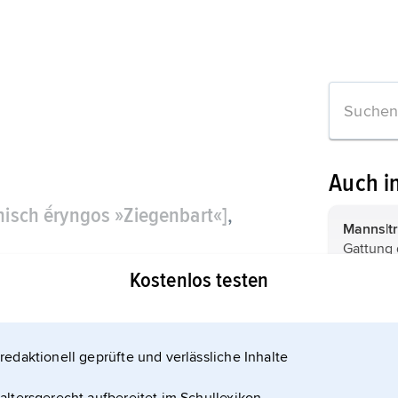
Auch i
chisch ḗryngos »Ziegenbart«]
,
Manns|tr
Gattung 
 der Pflanzengattung
230 welt
Kostenlos testen
Kräuter 
gelappte
Edeldiste
gräulich
Mannstr
Blättern. 
redaktionell geprüfte und verlässliche Inhalte
Strand|di