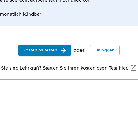
altersgerecht aufbereitet im Schullexikon
Pflanze
m Artikel
monatlich kündbar
Erysimu
griechisc
wissensc
Pflanze
Menisp
oder
Kostenlos testen
Einloggen
wissensc
Pflanze
Sie sind Lehrkraft? Starten Sie Ihren kostenlosen Test hier.
Lecythis
wissensc
Pflanze
Hamame
wissensc
Pflanze