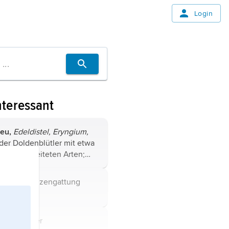
Login
nteressant
eu,
Edeldistel,
Eryngium,
der Doldenblütler mit etwa
weit verbreiteten Arten;
mit dornig gezähnten,
n oder zerschlitzten, meist
l,
die Pflanzengattung
en oder blaugrünen
eu
.
...
stel,
Art der