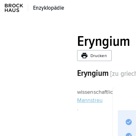
Enzyklopädie
Enzyklopädie
Eryngium
Drucken
Eryngium
[zu grie
wissenschaftlicher Name
Mannstreu
.