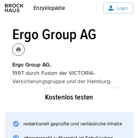
Enzyklopädie
Enzyklopädie
Login
Ergo Group AG
Ergo Group AG,
1997 durch Fusion der VICTORIA-
Versicherungsgruppe und der Hamburg-
Mannheimer AG entstandener, europaweit (in
Kostenlos testen
30 Ländern) tätiger Versicherungskonzern (bis
2016 Ergo Versicherungsgruppe AG); Sitz:
Düsseldorf. Zu ERGO Deutschland gehören
auch die Marken DKV (Krankenversicherung),
redaktionell geprüfte und verlässliche Inhalte
D. A. S. (Rechtsschutz) und ERV