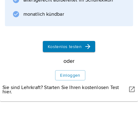
altersgerecht aufbereitet im Schullexikon
(Reiseversicherung). Umsatz (2017): 18,55 Mrd.
€; Beschäftigte: 29 700,
monatlich kündbar
Informationen zum Artikel
Kostenlos testen
oder
Einloggen
Sie sind Lehrkraft? Starten Sie Ihren kostenlosen Test
hier.