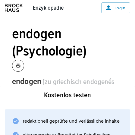
Enzyklopädie
Enzyklopädie
Login
endogen
(Psychologie)
endogen
[zu griechisch endogenḗs
»im Hause geboren«]
,
Psychologie:
Kostenlos testen
nicht durch nachweisbare äußere Einflüsse
bestimmt (z. B. psychische Störungen);
Gegensatz: exogen.
redaktionell geprüfte und verlässliche Inhalte