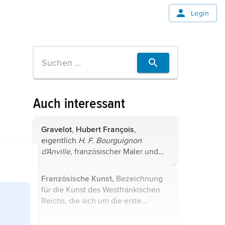
Login
Auch interessant
Gravelot
,
Hubert François
,
eigentlich
H. F. Bourguignon
d'Anville
, französischer Maler und
Illustrator, * Paris 26. 3. 1699, †
ebenda 19. 4. 1773; Schüler von
F.
Französische Kunst,
Bezeichnung
Boucher
. 1732–45 lebte er in
für die Kunst des Westfränkischen
London, wo ...
Reichs, die sich um die erste
Jahrtausendewende von der
deutschen Kunst abzuheben