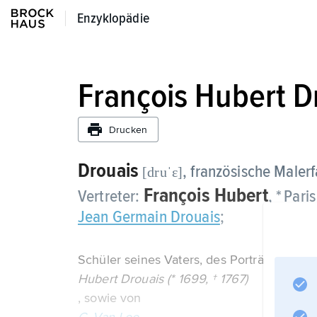
Enzyklopädie
Enzyklopädie
François Hubert D
Drucken
Drouais
, französische Maler
[druˈε]
François Hubert
Vertreter:
, * Pari
Jean Germain Drouais
;
Schüler seines Vaters, des Porträtmalers
Hubert Drouais (* 1699, † 1767)
, sowie von