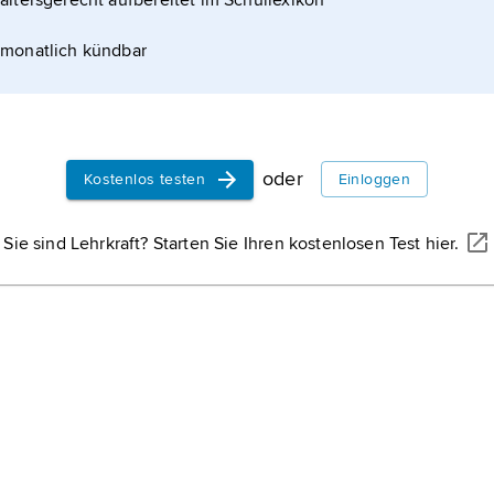
altersgerecht aufbereitet im Schullexikon
monatlich kündbar
 Gesellschaft zur Zeit
oder
Kostenlos testen
Einloggen
nd Kinderporträts in zarter Farbgebung und von
Sie sind Lehrkraft? Starten Sie Ihren kostenlosen Test hier.