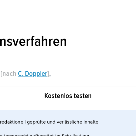
onsverfahren
[nach
C. Doppler
]
,
nsverfahren der Luftfahrt, mit dem direkt die
Kostenlos testen
iftwinkel an Bord gemessen und aus diesen Daten
te Weg und von der Startposition ausgehend auch
 können. Hierzu wird die durch den
redaktionell geprüfte und verlässliche Inhalte
sgewertet,