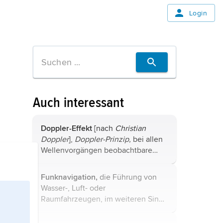
Login
Auch interessant
Doppler-Effekt
[nach
Christian
Doppler
],
Doppler-Prinzip,
bei allen
Wellenvorgängen
beobachtbare
Erscheinung, dass die
Frequenz
(beziehungsweise die
Wellenlänge
)
Funknavigation,
die Führung von
beeinflusst wird, wenn Quelle
Wasser-, Luft- oder
(Schall-, Lichtquelle u. a.) und ...
Raumfahrzeugen, im weiteren Sinn
im Rahmen eines
Verkehrsleitsystems auch von