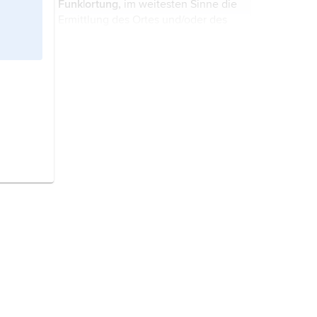
Funk|ortung,
im weitesten Sinne die
Landfahrzeugen von einem
Ermittlung des Ortes und/oder des
Ausgangs- zu einem Zielpunkt
Bewegungszustandes,
mithilfe von Funkwellen, ...
gegebenenfalls auch anderer
Eigenschaften bekannter oder
Flugzeug,
Bezeichnung für ein
unbekannter Objekte mit
Luftfahrzeug, das schwerer als Luft
funktechnischen Mitteln. Im
ist (Eigengewicht größer als das
engeren ...
Gewicht der verdrängten
Luftmasse), in der Lufthülle der Erde
durch auf unterschiedliche Weise
erzeugten Auftrieb getragen wird
und sich dadurch frei im Luftraum
bewegen kann (
Flug
). Flugzeuge
dienen ...