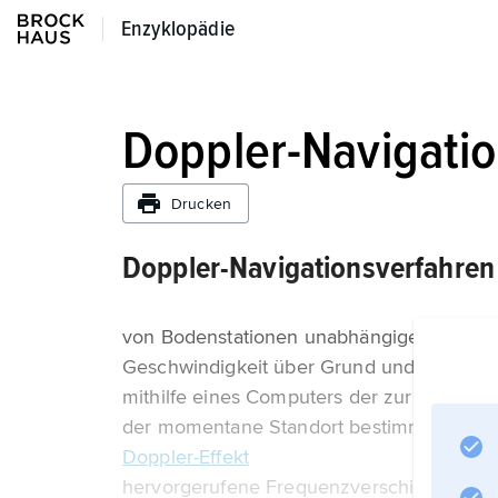
Enzyklopädie
Enzyklopädie
Doppler-Navigati
Drucken
Doppler-Navigationsverfahren
von Bodenstationen unabhängiges Navigatio
Geschwindigkeit über Grund und der Abdr
mithilfe eines Computers der zurückgeleg
der momentane Standort bestimmt werden
Doppler-Effekt
hervorgerufene Frequenzverschiebung au