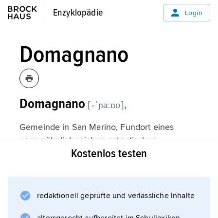
Enzyklopädie
Enzyklopädie
Login
Domagnano
Domagnano
,
[-ˈɲaːno]
Gemeinde in San Marino, Fundort eines
ungewöhnlich reichen ostgotischen
Kostenlos testen
Frauengrabes (entdeckt 1893). Der
aufwendige Goldschmuck (u. a. zwei große,
almandinverzierte Adlerfibeln) war einst Besitz
einer Dame des hohen ostgotischen Adels
redaktionell geprüfte und verlässliche Inhalte
zur Zeit