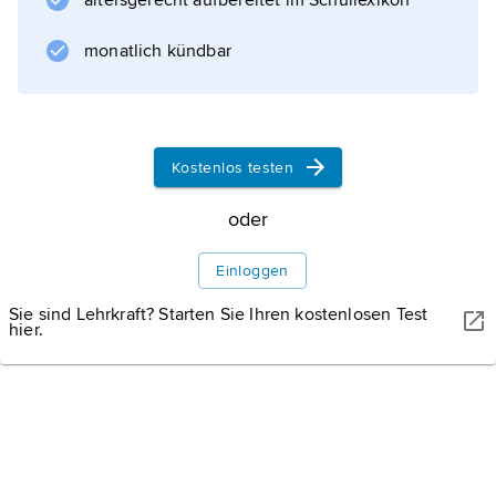
altersgerecht aufbereitet im Schullexikon
Theoderichs des Großen
(um 500).
monatlich kündbar
Informationen zum Artikel
Kostenlos testen
oder
Einloggen
Sie sind Lehrkraft? Starten Sie Ihren kostenlosen Test
hier.