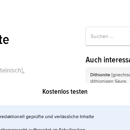
te
Auch interess
ateinisch]
,
Dithionite
[griechisch], Sa
dithionigen Säure,
hwefligen Säure,
Schwefelverbindu
Kostenlos testen
indungen
Disulfate
[lateinisch], Salze
Dischwefelsäure,
Schwefelverbindu
redaktionell geprüfte und verlässliche Inhalte