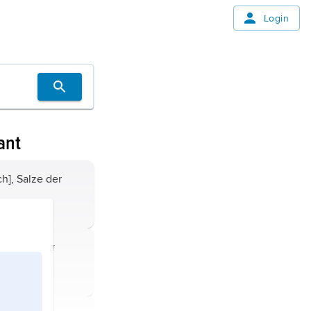
Login
ant
lze der
ngen
.
 der
ngen
.