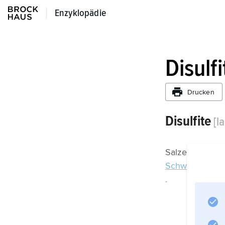
Enzyklopädie
Enzyklopädie
Disulfi
Drucken
Disulfite
[l
Salze der disc
Schwefelverb
.