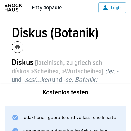
Enzyklopädie
Enzyklopädie
Login
Diskus (Botanik)
Diskus
[lateinisch, zu griechisch
dískos »Scheibe«, »Wurfscheibe«]
der, -
und
-ses/...ken
und
-se,
Botanik:
Kostenlos testen
ring- oder scheibenförmiger Wulst der
Blütenachse, der Nektar ausscheidet (
Nektarien
).
redaktionell geprüfte und verlässliche Inhalte