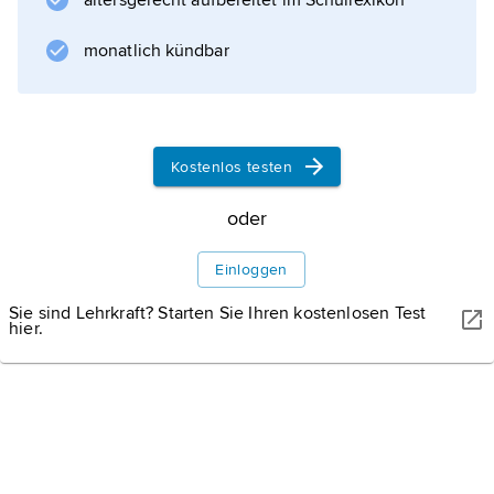
altersgerecht aufbereitet im Schullexikon
Handlung
monatlich kündbar
Über das Werk
Kostenlos testen
oder
Informationen zum Artikel
Einloggen
Sie sind Lehrkraft? Starten Sie Ihren kostenlosen Test
hier.