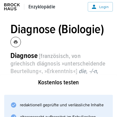
Enzyklopädie
Enzyklopädie
Login
Diagnose (Biologie)
Diagnose
[französisch, von
griechisch diágnosis »unterscheidende
Beurteilung«, »Erkenntnis«]
die, -/-n,
Biologie:
Kostenlos testen
in der Systematik die Analyse der Merkmale
eines Tieres oder einer Pflanze als Grundlage
zur Bestimmung der systematischen
redaktionell geprüfte und verlässliche Inhalte
Einordnung. (