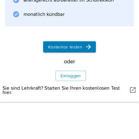
altersgerecht aufbereitet im Schullexikon
System
)
monatlich kündbar
Informationen zum Artikel
Kostenlos testen
oder
Einloggen
Sie sind Lehrkraft? Starten Sie Ihren kostenlosen Test
hier.