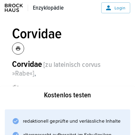
Enzyklopädie
Enzyklopädie
Login
Corvidae
Corvidae
[zu lateinisch corvus
»Rabe«]
,
die
Kostenlos testen
Rabenvögel
.
redaktionell geprüfte und verlässliche Inhalte
Informationen zum Artikel