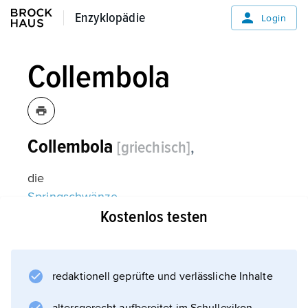
Enzyklopädie
Enzyklopädie
Login
Collembola
Collembola
[griechisch]
,
die
Springschwänze
Kostenlos testen
.
redaktionell geprüfte und verlässliche Inhalte
Informationen zum Artikel